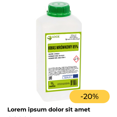
-
20
%