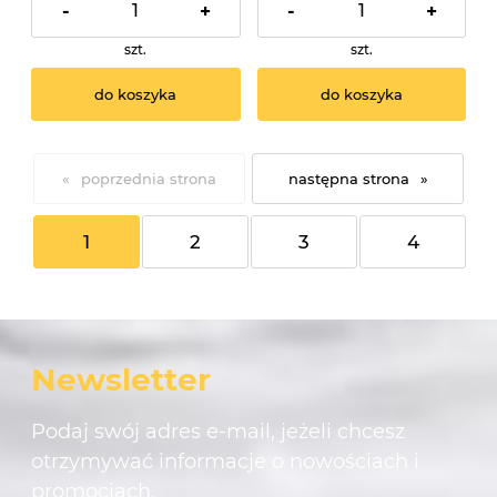
-
+
-
+
szt.
szt.
do koszyka
do koszyka
«
»
1
2
3
4
Newsletter
Podaj swój adres e-mail, jeżeli chcesz
otrzymywać informacje o nowościach i
promocjach.