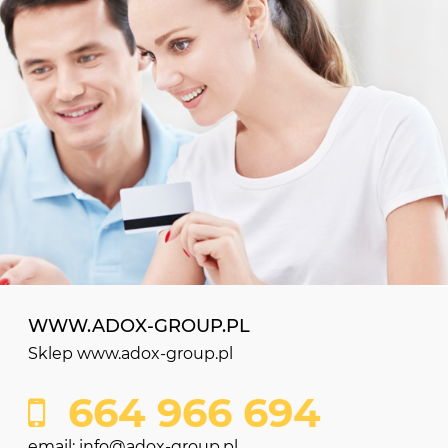
WWW.ADOX-GROUP.PL
Sklep www.adox-group.pl
664 966 694
email: info@adox-group.pl