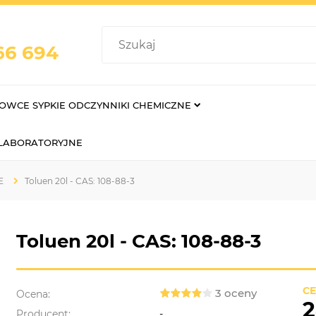
66 694
OWCE SYPKIE ODCZYNNIKI CHEMICZNE
 LABORATORYJNE
E
Toluen 20l - CAS: 108-88-3
Toluen 20l - CAS: 108-88-3
CE
3 oceny
Ocena:
2
Producent:
-