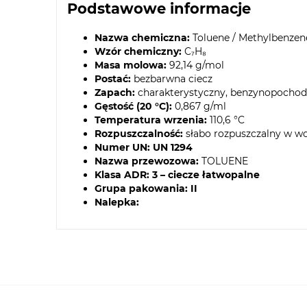
Podstawowe informacje
Nazwa chemiczna:
Toluene / Methylbenzen
Wzór chemiczny:
C₇H₈
Masa molowa:
92,14 g/mol
Postać:
bezbarwna ciecz
Zapach:
charakterystyczny, benzynopocho
Gęstość (20 °C):
0,867 g/ml
Temperatura wrzenia:
110,6 °C
Rozpuszczalność:
słabo rozpuszczalny w wo
Numer UN:
UN 1294
Nazwa przewozowa:
TOLUENE
Klasa ADR:
3 – ciecze łatwopalne
Grupa pakowania:
II
Nalepka: