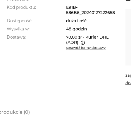
Kod produktu:
E91B-
586B6_20240127222658
Dostępność:
duża ilość
Wysyłka w:
48 godzin
Dostawa:
70,00 zł
- Kurier DHL
(ADR)
sprawdź formy dostawy
Cena nie zawiera ewentualnych
kosztów płatności
za
do
produkcie (0)
a ewentualnych
i