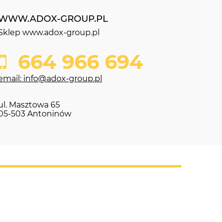
WWW.ADOX-GROUP.PL
Sklep www.adox-group.pl
664 966 694
email: info@adox-group.pl
ul. Masztowa 65
05-503 Antoninów