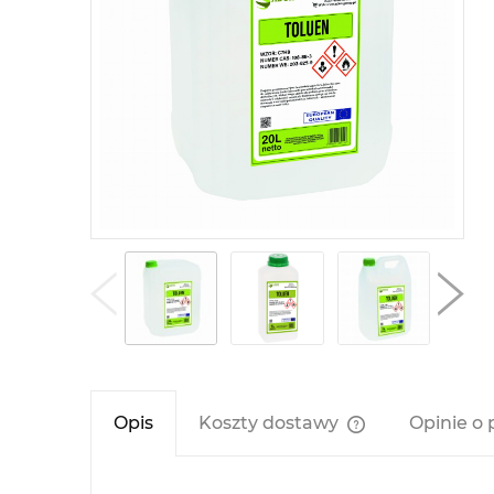
Opis
Koszty dostawy
Opinie o 
Cena nie zawier
kosztów płatnośc