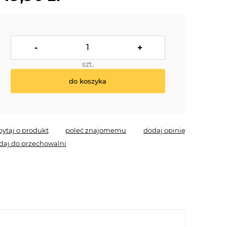
-
+
szt.
do koszyka
pytaj o produkt
poleć znajomemu
dodaj opinię
daj do przechowalni