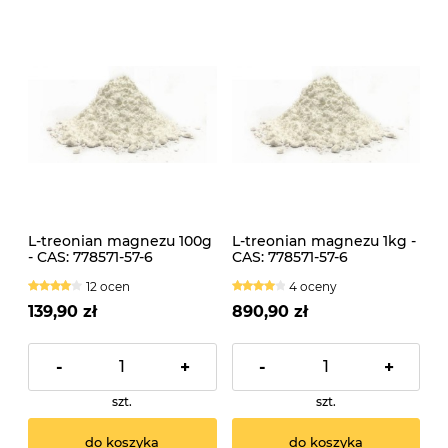
L-treonian magnezu 100g
L-treonian magnezu 1kg -
- CAS: 778571-57-6
CAS: 778571-57-6
12 ocen
4 oceny
139,90 zł
890,90 zł
-
+
-
+
szt.
szt.
do koszyka
do koszyka