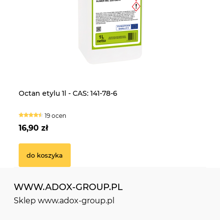
Laktoza 25kg - CAS: 63-42-3
CE
Octan etylu 1l - CAS: 141-78-6
Fo
5k
16 ocen
19 ocen
239,90 zł
13
16,90 zł
14
do koszyka
do koszyka
WWW.ADOX-GROUP.PL
Sklep www.adox-group.pl