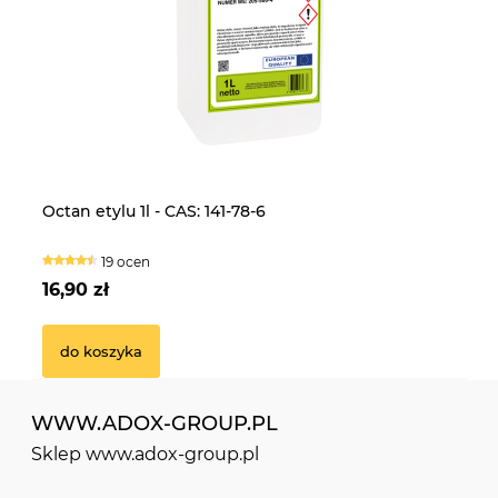
Laktoza 25kg - CAS: 63-42-3
CE
Octan etylu 1l - CAS: 141-78-6
Fo
5k
16 ocen
19 ocen
239,90 zł
13
16,90 zł
14
do koszyka
do koszyka
WWW.ADOX-GROUP.PL
Sklep www.adox-group.pl