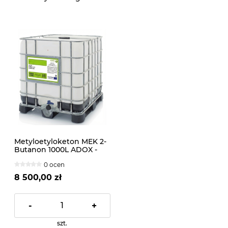
Metyloetyloketon MEK 2-
Butanon 1000L ADOX -
CAS: 78-93-3
0 ocen
8 500,00 zł
-
+
szt.