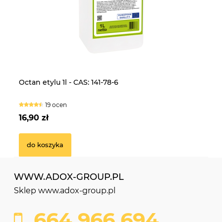
Laktoza 25kg - CAS: 63-42-3
CE
Octan etylu 1l - CAS: 141-78-6
Fo
5k
16 ocen
19 ocen
239,90 zł
13
16,90 zł
14
do koszyka
do koszyka
WWW.ADOX-GROUP.PL
Sklep www.adox-group.pl
664 966 694