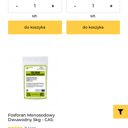
-
+
-
+
szt.
szt.
do koszyka
do koszyka
Fosforan Monosodowy
Dwuwodny 5kg - CAS:
10039-32-4