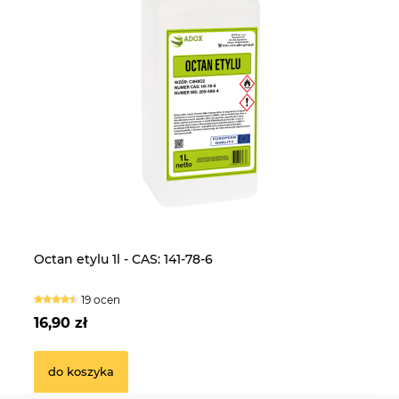
Laktoza 25kg - CAS: 63-42-3
CE
Octan etylu 1l - CAS: 141-78-6
Fo
5k
16 ocen
19 ocen
239,90 zł
13
16,90 zł
14
do koszyka
do koszyka