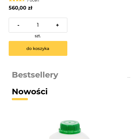
7 ocen
560,00 zł
-
+
szt.
do koszyka
Bestsellery
Nowości