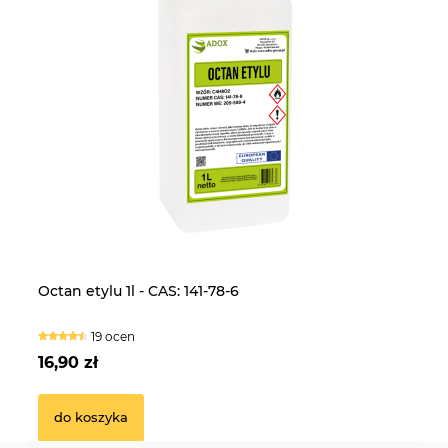
Laktoza 25kg - CAS: 63-42-3
CE
Octan etylu 1l - CAS: 141-78-6
Fo
5k
16 ocen
19 ocen
239,90 zł
13
16,90 zł
14
do koszyka
do koszyka