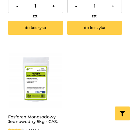
-
+
-
+
szt.
szt.
do koszyka
do koszyka
Fosforan Monosodowy
Jednowodny 5kg - CAS:
10049-21-5