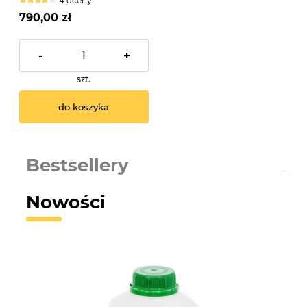
4 oceny
790,00 zł
-
+
szt.
do koszyka
Bestsellery
Nowości