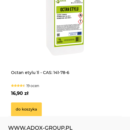
Laktoza 25kg - CAS: 63-42-3
CE
Octan etylu 1l - CAS: 141-78-6
Fo
5k
16 ocen
19 ocen
239,90 zł
13
16,90 zł
14
do koszyka
do koszyka
WWW.ADOX-GROUP.PL