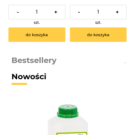
-
+
-
+
szt.
szt.
do koszyka
do koszyka
Bestsellery
Nowości