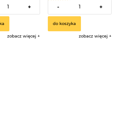
64,90 zł
+
-
+
ka
do koszyka
zobacz więcej
zobacz więcej