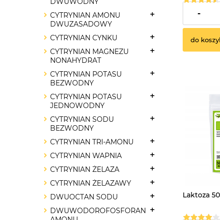
DWUWODNY
7,90 zł
-
CYTRYNIAN AMONU
DWUZASADOWY
CYTRYNIAN CYNKU
do koszy
CYTRYNIAN MAGNEZU
NONAHYDRAT
CYTRYNIAN POTASU
BEZWODNY
CYTRYNIAN POTASU
JEDNOWODNY
CYTRYNIAN SODU
BEZWODNY
CYTRYNIAN TRI-AMONU
CYTRYNIAN WAPNIA
CYTRYNIAN ŻELAZA
CYTRYNIAN ŻELAZAWY
Laktoza 50
DWUOCTAN SODU
DWUWODOROFOSFORAN
AMONU