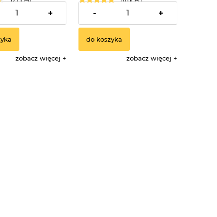
12 ocen
16 ocen
239,90 zł
+
-
+
zyka
do koszyka
zobacz więcej
zobacz więcej