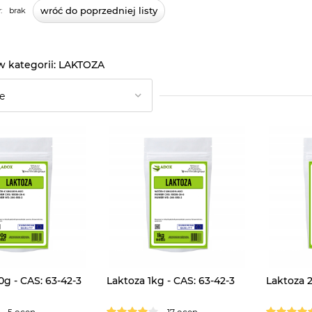
wróć do poprzedniej listy
:
brak
LAKTOZA
0g - CAS: 63-42-3
Laktoza 1kg - CAS: 63-42-3
Laktoza 2