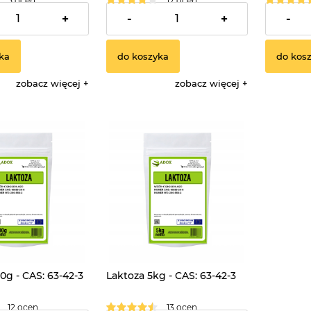
5 ocen
17 ocen
16,90 zł
8,90 zł
+
-
+
-
ka
do koszyka
do kos
zobacz więcej
zobacz więcej
0g - CAS: 63-42-3
Laktoza 5kg - CAS: 63-42-3
12 ocen
13 ocen